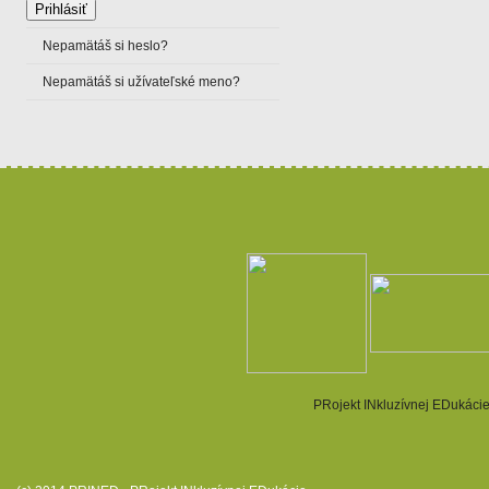
Nepamätáš si heslo?
Nepamätáš si užívateľské meno?
PRojekt INkluzívnej EDukácie.