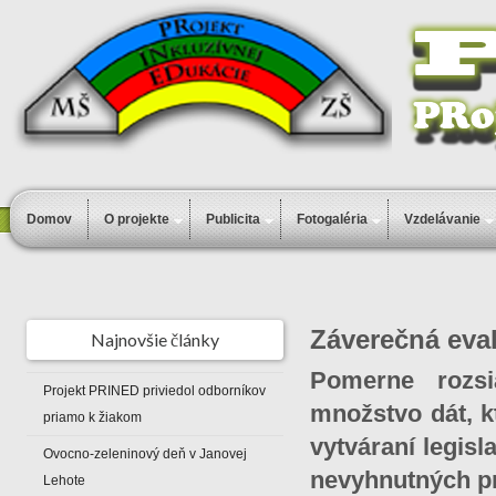
Domov
O projekte
Publicita
Fotogaléria
Vzdelávanie
Záverečná eva
Najnovšie články
Pomerne rozsi
Projekt PRINED priviedol odborníkov
množstvo dát, k
priamo k žiakom
vytváraní legis
Ovocno-zeleninový deň v Janovej
nevyhnutných pr
Lehote