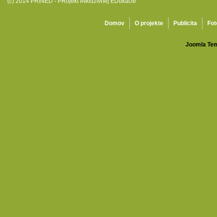
(c) 2014 PRINED - PRojekt INkluzívnej EDukácie
Domov
O projekte
Publicita
Fot
Joomla Tem