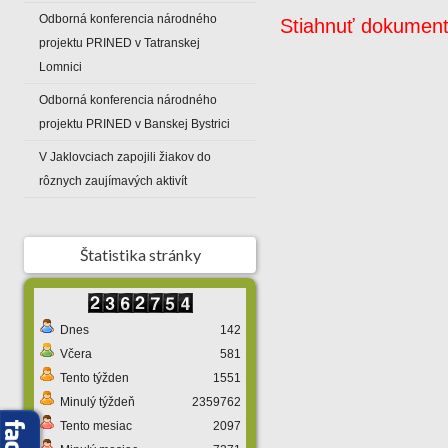
Odborná konferencia národného
Stiahnuť dokumen
projektu PRINED v Tatranskej
Lomnici
Odborná konferencia národného
projektu PRINED v Banskej Bystrici
V Jaklovciach zapojili žiakov do
rôznych zaujímavých aktivít
Štatistika stránky
Dnes
142
Včera
581
Tento týžden
1551
Minulý týždeň
2359762
Tento mesiac
2097