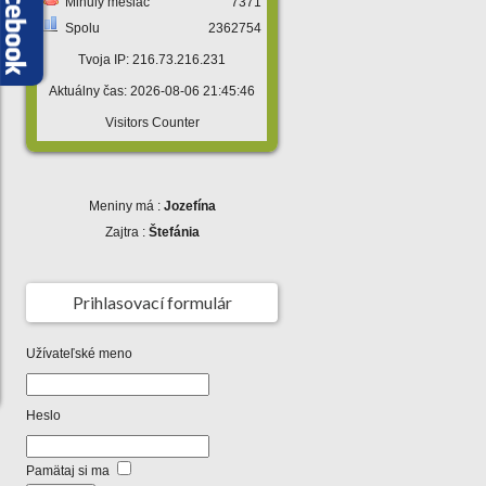
Minulý mesiac
7371
Spolu
2362754
Tvoja IP: 216.73.216.231
Aktuálny čas: 2026-08-06 21:45:46
Visitors Counter
Meniny má :
Jozefína
Zajtra :
Štefánia
Prihlasovací formulár
Užívateľské meno
Heslo
Pamätaj si ma