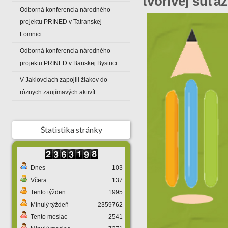
tvorivej súťa
Odborná konferencia národného
projektu PRINED v Tatranskej
Lomnici
Odborná konferencia národného
projektu PRINED v Banskej Bystrici
V Jaklovciach zapojili žiakov do
rôznych zaujímavých aktivít
Štatistika stránky
Dnes
103
Včera
137
Tento týžden
1995
Minulý týždeň
2359762
Tento mesiac
2541