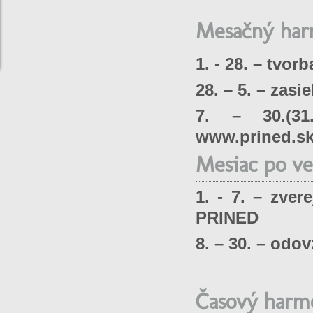
Mesačný har
1. - 28. – tvor
28. – 5. – zasi
7. – 30.(31
www.prined.s
Mesiac po ve
1. - 7. – zve
PRINED
8. – 30. – od
Časový harm