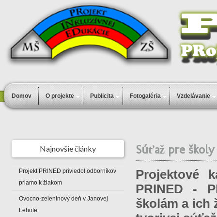
Domov
O projekte
Publicita
Fotogaléria
Vzdelávanie
Súťaž pre školy
Najnovšie články
Projektové k
Projekt PRINED priviedol odborníkov
priamo k žiakom
PRINED - PR
Ovocno-zeleninový deň v Janovej
školám a ich 
Lehote