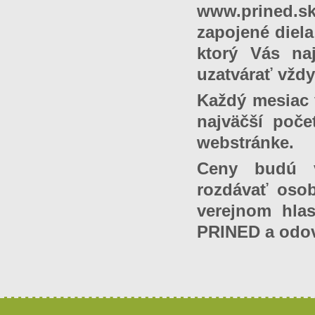
www.prined.
zapojené diela
ktorý Vás na
uzatvárať vžd
Každý mesiac 
najväčší poče
webstránke.
Ceny budú v
rozdávať osob
verejnom hlas
PRINED a odov