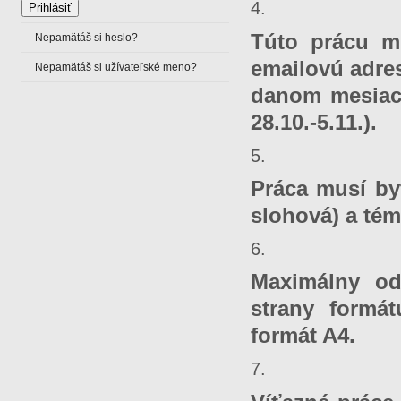
Túto prácu mu
Nepamätáš si heslo?
emailovú adr
Nepamätáš si užívateľské meno?
danom mesiaci
28.10.-5.11.).
Práca musí by
slohová) a té
Maximálny od
strany formá
formát A4.