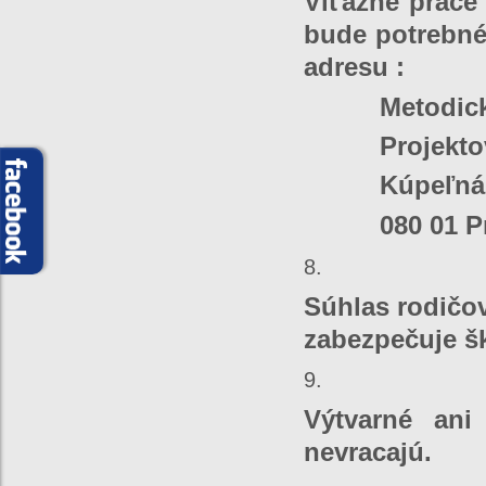
Víťazné prác
bude potrebné 
adresu :
Metodicko-
Projektová 
Kúpeľná 
080 01 Pr
Súhlas rodičov
zabezpečuje šk
Výtvarné ani
nevracajú.