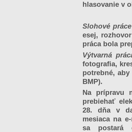
hlasovanie v o
Slohové práce
esej, rozhovor
práca bola pr
Výtvarná prác
fotografia, kr
potrebné, aby
BMP).
Na prípravu 
prebiehať elek
28. dňa v d
mesiaca na e
sa postará 